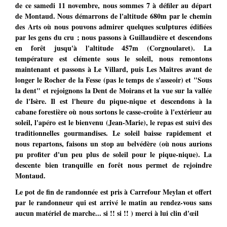
de ce samedi 11 novembre, nous sommes 7 à défiler au départ
de Montaud. Nous démarrons de l'altitude 680m par le chemin
des Arts où nous pouvons admirer quelques sculptures édifiées
par les gens du cru ; nous passons à Guillaudière et descendons
en forêt jusqu'à l'altitude 457m (Corgnoularet). La
température est clémente sous le soleil, nous remontons
maintenant et passons à Le Villard, puis Les Maîtres avant de
longer le Rocher de la Fesse (pas le temps de s'asseoir) et "Sous
la dent" et rejoignons la Dent de Moirans et la vue sur la vallée
de l'Isère. Il est l'heure du pique-nique et descendons à la
cabane forestière où nous sortons le casse-croûte à l'extérieur au
soleil, l'apéro est le bienvenu (Jean-Marie), le repas est suivi des
traditionnelles gourmandises. Le soleil baisse rapidement et
nous repartons, faisons un stop au belvédère (où nous aurions
pu profiter d'un peu plus de soleil pour le pique-nique). La
descente bien tranquille en forêt nous permet de rejoindre
Montaud.
Le pot de fin de randonnée est pris à Carrefour Meylan et offert
par le randonneur qui est arrivé le matin au rendez-vous sans
aucun matériel de marche... si !! si !! ) merci à lui clin d'œil