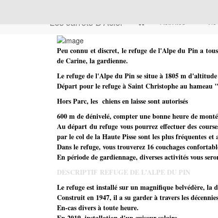
Les Jarrets D'Acier
Activités
Vie
Peu connu et discret, le refuge de l'Alpe du Pin a tous 
de Carine, la gardienne.
Le refuge de l'Alpe du Pin se situe à 1805 m d'altitud
Départ pour le refuge à Saint Christophe au hameau 
Hors Parc, les chiens en laisse sont autorisés
600 m de dénivelé, compter une bonne heure de monté
Au départ du refuge vous pourrez effectuer des course
par le col de la Haute Pisse sont les plus fréquentes et 
Dans le refuge, vous trouverez 16 couchages confortable
En période de gardiennage, diverses activités vous sero
DESCRIPTIF REFUGE DE L’ALPE DU PIN
Le refuge est installé sur un magnifique belvédère, la 
Construit en 1947, il a su garder à travers les décenni
En-cas divers à toute heure.
En 2019, installation d'un cuiseur solaire