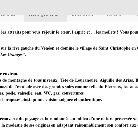
 du Club
Hébergements
Documents
Adhérer
les attraits pour vous réjouir le cœur, l'esprit et ... les mollets ! Vous po
e sur la rive gauche du Vénéon et domine le village de Saint Christophe e
"
".
Les Granges
e environ.
s de montagne de tous niveaux: Tête de Louranoure, Aiguille des Arias, B
aussi de l'escalade avec des grandes voies comme celle du Pierroux, les voies
s, poêle, vaisselle, eau, WC, gaz, couvertures.
nt proposés ainsi qu'une cuisine soignée et authentique.
découverte du paysage et la randonnée au milieu d'une nature préservée se 
es la modestie de ses origines en adaptant raisonnablement son confort aux