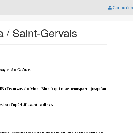
Connexion
Charte du randonneur
 / Saint-Gervais
ssay et du Goûter.
 TMB (Tramway du Mont Blanc) qui nous transporte jusqu'au
ira d'apéritif avant le diner.
te), passons les Vrets puis l'Are où une bonne partie du