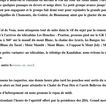
te quelques passages en devers et neige dure. Le petit groupe avance jusqu'a
 est peu engageant et le groupe fait demi tour pour rejoindre la grande par
s aiguilles de Chamonix, du Goûter, de Bionnassay ainsi que le glacier du 
l de Voza, nous attaquons tout de suite dans le vif du sujet par la remon
u'à l'arrivée du télécabine Les Houches - Prarion, prenons pied sur le G
 à 360° sur le massif du mont Blanc, la chaîne des Aravis, les Bauges. les
 Blanc du Tacul ; Mont Maudit ; Mont Blanc. A l'opposé le Mont Joly ; M
 petite variante) au télécabine, le télésiège du Kandahar, nous évitons la d
a.
 autre b
oisson) au snack.
ons les raquettes, une demie heure plus tard les ponchos sont sortis du sac
ns alors au Sud pour atteindre le Chalet de Praz Dru et l'arrêt Bellevue 
re d'hébergement où nous prenons le repas de midi.
attendant l'heure de l'apéritif offert par la présidence des JDA. Grand merc