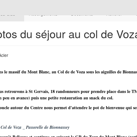
 du Club
Hébergements
Documents
Adhérer
os du séjour au col de Voza
Acier
s le massif du Mont Blanc, au Col de de Voza sous les aiguilles de Bionna
ous retrouvons à St Gervais, 18 randonneurs pour prendre place dans le
 peu en avance) puis une petite restauration au snack du col.
ucle autour du Centre nous permet d'attendre le pot de bienvenue qui serv
Col de Voza _ Passerelle de Bionnassey
qu'à Bellevue et continue en suivant le GR du Tour du Mont Blanc (varian