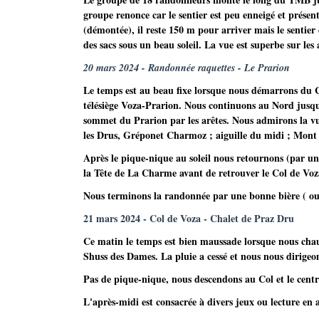
groupe renonce car le sentier est peu enneigé et présen
(démontée), il reste 150 m pour arriver mais le sentier
des sacs sous un beau soleil. La vue est superbe sur le
20 mars 2024 - Randonnée raquettes - Le Prarion
Le temps est au beau fixe lorsque nous démarrons du Co
télésiège Voza-Prarion. Nous continuons au Nord jusq
sommet du Prarion par les arêtes. Nous admirons la vue
les Drus, Gréponet Charmoz ; aiguille du midi ; Mont
Après le pique-nique au soleil nous retournons (par une
la Tête de La Charme avant de retrouver le Col de Voz
Nous terminons la randonnée par une bonne bière ( ou
21 mars 2024 - Col de Voza - Chalet de Praz Dru
Ce matin le temps est bien maussade lorsque nous chauss
Shuss des Dames. La pluie a cessé et nous nous dirigeo
Pas de pique-nique, nous descendons au Col et le cent
L'après-midi est consacrée à divers jeux ou lecture en 