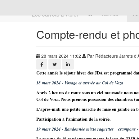
Les Jarrets D'Acier
Activités
Vie
Compte-rendu et phot
28 mars 2024 11:02
Par Rédacteurs Jarrets d'
‌Cette année le séjour hiver des JDA est programmé dan
18 mars 2024 - Voyage et arrivée au Col de Voza
Après 2 heures de route sous un ciel maussade nous n
Col de Voza. Nous prenons possession des chambres (un
L'après-midi une petite marche de mise en jambe en bo
Participation à l'animation de la soirée.
19 mars 2024 - Randonnée mixte raquettes _ crampons - 
Le groupe de 18 randonneurs monte le long du TMB jus