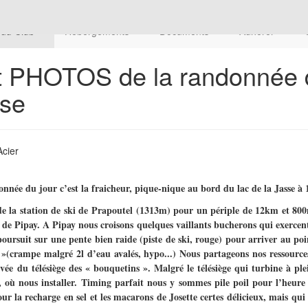
 du Club
Hébergements
Documents
Adhérer
HOTOS de la randonnée du 
sse
Acier
ndonnée du jour c’est la fraicheur, pique-nique au bord du lac de la Jasse 
 la station de ski de Prapoutel (1313m) pour un périple de 12km et 800m
 de Pipay. A Pipay nous croisons quelques vaillants bucherons qui exercen
ursuit sur une pente bien raide (piste de ski, rouge) pour arriver au poi
e »(crampe malgré 2l d’eau avalés, hypo...) Nous partageons nos ressource
vée du télésiège des « bouquetins ». Malgré le télésiège qui turbine à pl
, où nous installer. Timing parfait nous y sommes pile poil pour l’heure 
our la recharge en sel et les macarons de Josette certes délicieux, mais qui